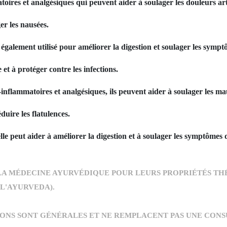
ires et analgésiques qui peuvent aider à soulager les douleurs arti
er les nausées.
t également utilisé pour améliorer la digestion et soulager les sympt
et à protéger contre les infections.
i-inflammatoires et analgésiques, ils peuvent aider à soulager les ma
duire les flatulences.
lle peut aider à améliorer la digestion et à soulager les symptômes d
 LA MÉDECINE AYURVÉDIQUE POUR LEURS PROPRIÉTÉS TH
L'AYURVEDA).
IONS SONT GÉNÉRALES ET NE REMPLACENT PAS UNE CON