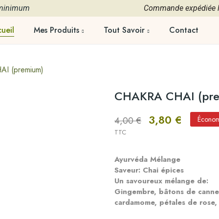
 minimum
Commande expédiée le
ueil
Mes Produits
Tout Savoir
Contact
I (premium)
CHAKRA CHAI (pr
3,80 €
4,00 €
Économ
TTC
Ayurvéda Mélange
Saveur: Chai épices
Un savoureux mélange de:
Gingembre, bâtons de cannelle
cardamome, pétales de rose, 