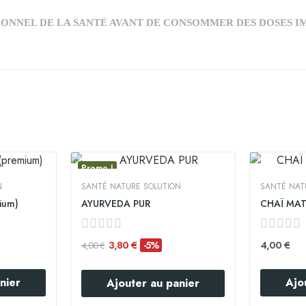
ONNEL DE LA SANTÉ AVANT DE CONSOMMER DES DOSES IM
Promo !
N
SANTÉ NATURE SOLUTION
SANTÉ NAT
ium)
AYURVEDA PUR
CHAÏ MAT
3,80 €
4,00 €
-5%
4,00 €
nier
Ajo
Ajouter au panier