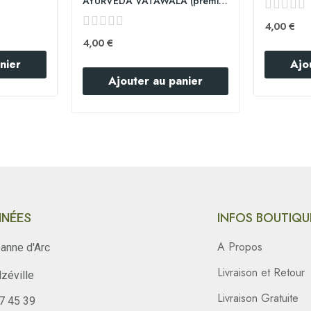
AYURVEDA VATAWALA (premium)
4,00 €
4,00 €
nier
Ajo
Ajouter au panier
INFOS BOUTIQU
NÉES
A Propos
anne d'Arc
Livraison et Retour
zéville
Livraison Gratuite
47 45 39