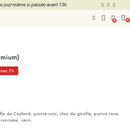
 jour-même si passée avant 13h.
0
0
emium)
isez 5%
 de Ceyland, poivre noir, clou de girofle, poivre rose, 
curcuma, carvi.