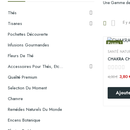
Une Gamme de Ti
Thés

Il y
Tisanes

Pochettes Découverte
Promo !
Infusions Gourmandes
SANTÉ NATUR
Fleurs De Thé
CHAKRA CH
Accessoires Pour Thés, Etc...

3,80
4,00 €
Qualité Premium
Selection Du Moment
Ajoute
Chanvre
Remédes Naturels Du Monde
Encens Botanique