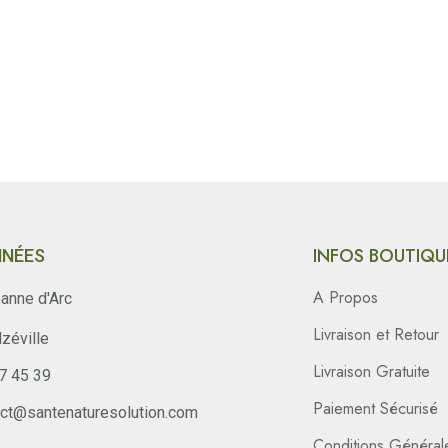
INFOS BOUTIQU
NÉES
A Propos
anne d'Arc
Livraison et Retour
zéville
Livraison Gratuite
47 45 39
Paiement Sécurisé
act@santenaturesolution.com
Conditions Général