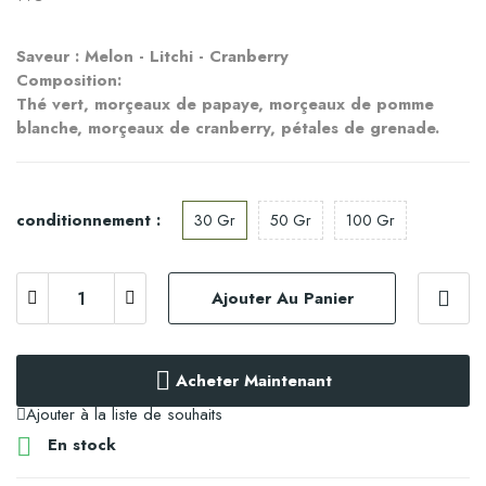
Saveur : Melon - Litchi - Cranberry
Composition:
Thé vert, morçeaux de papaye, morçeaux de pomme 
blanche, morçeaux de cranberry, pétales de grenade.
conditionnement :
30 Gr
50 Gr
100 Gr
Ajouter Au Panier
Acheter Maintenant
Ajouter à la liste de souhaits

En stock