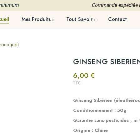
 minimum
Commande expédiée le
ueil
Mes Produits
Tout Savoir
Contact
rocoque)
GINSENG SIBERIEN 
6,00 €
TTC
Ginseng Sibérien (éleuthéro
Conditionnement : 50g
Garantie sans pesticides , ni
Origine : Chine