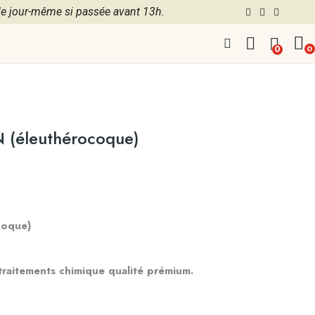
 jour-même si passée avant 13h.
0
0
(éleuthérocoque)
coque)
 traitements chimique qualité prémium.