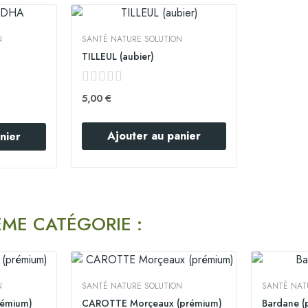
N
SANTÉ NATURE SOLUTION
TILLEUL (aubier)
5,00 €
Ajouter au panier
nier
ÊME CATÉGORIE :
N
SANTÉ NATURE SOLUTION
SANTÉ NAT
rémium)
CAROTTE Morçeaux (prémium)
Bardane (