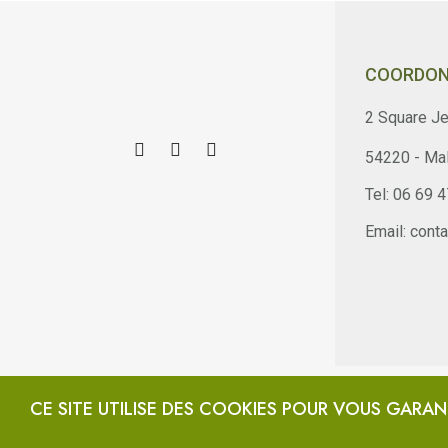
COORDON
2 Square Je
54220 - Mal
Tel: 06 69 
Email: cont
Copyright © SantéNatureSolution.com. Tous Droits Resevés.
CE SITE UTILISE DES COOKIES POUR VOUS GARAN