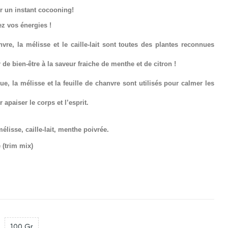
r un instant cocooning!
ez vos énergies !
vre, la mélisse et le caille-lait sont toutes des plantes reconnues
ir de bien-être à la saveur fraiche de menthe et de citron !
que,
la mélisse et la feuille de chanvre sont utilisés pour calmer les
ur apaiser le corps et l’esprit.
élisse, caille-lait, menthe poivrée.
 (
trim mix)
100 Gr